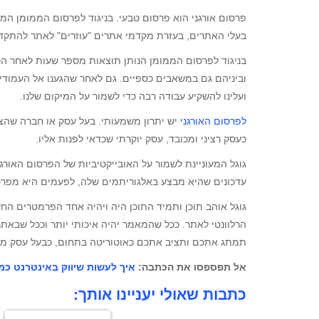
פרסום אורגני הוא פרסום טבעי. בניגוד לפרסום הממומן המ
בעלי האתרים, בעזרת מקדמי אתרים "עוזרים" לאתר להתקדם
בניגוד לפרסום הממומן הנותן תוצאות מספר שעות לאחר הק
וביניהם גם במשאבים כספיים. גם לאחר שהגענו אל העמודים 
ועלינו להשקיע עבודה רבה כדי לשמור על המיקום שלנו.
לפרסום האורגני
יש יתרון משמעותי. בעל עסק או חברה שהצל
כעסק רציני ומכובד, עסק יוקרתי שכדאי לפנות אליו.
גוגל המעוניינת לשמור על האובייקטיביות של הפרסום האו
עדכונים שהיא מבצע באלגוריתמים שלה, לפעמים היא מפרס
גוגל אוהב תוכן ותמיד התוכן היה ויהיה אחד הפרמטרים הח
הרלוונטי לאתר. ככל שהמאמר יהיה איכותי יותר וככל שבאתר
תמתג אתכם ותציב אתכם כאוטוריטה בתחום, כבעל עסק מקצו
אל תפספסו את הכתבה:
איך לעשות שיווק באינטרנט כמו
כתבות שאולי יעניינו אותך: