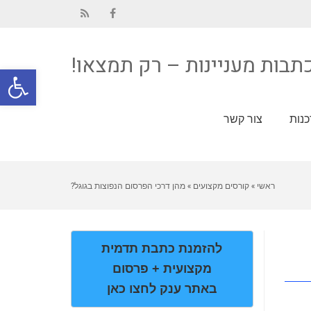
RSS
Facebook
תבות מעניינות – רק תמצאו!
פתח סרגל
נות
צור קשר
ראשי
»
קורסים מקצועים
»
מהן דרכי הפרסום הנפוצות בגוגל?
להזמנת כתבת תדמית
מקצועית + פרסום
באתר ענק לחצו כאן