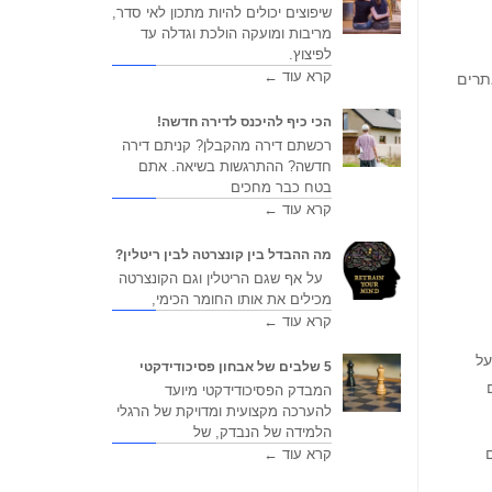
שיפוצים יכולים להיות מתכון לאי סדר,
מריבות ומועקה הולכת וגדלה עד
לפיצוץ.
קרא עוד ←
תרים
הכי כיף להיכנס לדירה חדשה!
רכשתם דירה מהקבלן? קניתם דירה
חדשה? ההתרגשות בשיאה. אתם
בטח כבר מחכים
קרא עוד ←
מה ההבדל בין קונצרטה לבין ריטלין?
על אף שגם הריטלין וגם הקונצרטה
מכילים את אותו החומר הכימי,
קרא עוד ←
על
5 שלבים של אבחון פסיכודידקטי
המבדק הפסיכודידקטי מיועד
להערכה מקצועית ומדויקת של הרגלי
הלמידה של הנבדק, של
קרא עוד ←