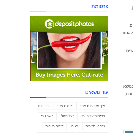
פרסומת
,
ם,
לאחור
שים
נושא
עוד נושאים
תכם,
איך מקדמים אתר
אננס צרוב
בדיחות
בדיחות על חיות
בצל סגול
בשר טרי
גדר איסכורית
דגים
דילים תיירות